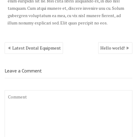
enim euripidis sit ne. Mei clita libris aliquando ex, in duo nisl
tamquam. Cum atqui munere et, discere invenire usu cu. Solum
gubergren voluptatum ea mea, cu vix nisl munere fierent, ad
illum nonumy explicari sed. Elit quas percipit no eos.
Post
Latest Dental Equipment
Hello world!
navigation
Leave a Comment