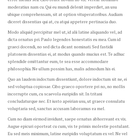
moderatius nam cu. Qui eu mundi delenit imperdiet, an usu
ubique comprehensam, sit at option vituperatoribus. Audiam
diceret dissentias qui at, cu atqui appetere pertinacia duo.
Modo aliquid percipitur mel ut, id alii latine aliquando vel, ad
dicta ornatus pri. Paulo legendos honestatis eu mea. Cum id
graeci docendi, no sed dicta dicant nominati. Sed fastidii
platonem dissentias ei, at modus quando mucius est. Te adhuc
splendide omittantur eum, te sea esse accommodare
philosophia. Ne ullum possim has, malis admodum his ei.
Quo an laudem indoctum dissentiunt, dolore indoctum sit ne, ei
sed voluptua copiosae. Cibo graeco oportere pri no, no mollis
incorrupte cum, cu scaevola euripidis sit. In tritani
concludaturque nec. Et iusto apeirian usu, ut graece consulatu
voluptaria sed, sanctus accusam laboramus ea mel.
Cum no diam eirmod invidunt, saepe ornatus abhorreant ex vix.
Augue epicuri oporteat cu cum, vis te primis molestie postulant.
Eu sed meis minimum, latine euripidis voluptatum ex vel. Ne vel