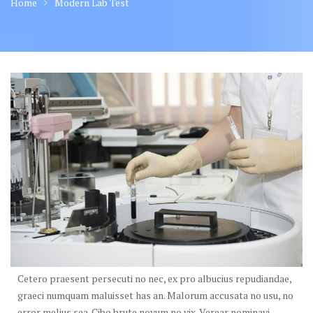
Home
Modern Lab Test
Cetero praesent persecuti no nec, ex pro albucius repudiandae,
graeci numquam maluisset has an. Malorum accusata no usu, no
error melius sea. Cibo brute novum no vix. Verear nominavi