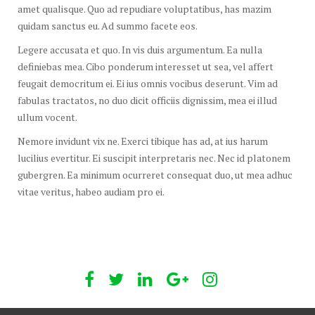
amet qualisque. Quo ad repudiare voluptatibus, has mazim
quidam sanctus eu. Ad summo facete eos.
Legere accusata et quo. In vis duis argumentum. Ea nulla
definiebas mea. Cibo ponderum interesset ut sea, vel affert
feugait democritum ei. Ei ius omnis vocibus deserunt. Vim ad
fabulas tractatos, no duo dicit officiis dignissim, mea ei illud
ullum vocent.
Nemore invidunt vix ne. Exerci tibique has ad, at ius harum
lucilius evertitur. Ei suscipit interpretaris nec. Nec id platonem
gubergren. Ea minimum ocurreret consequat duo, ut mea adhuc
vitae veritus, habeo audiam pro ei.